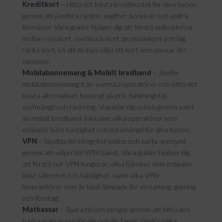
Kreditkort
– Hitta det bästa kreditkortet för dina behov
genom att jämföra räntor, avgifter, bonusar och andra
förmåner. Våra guider hjälper dig att förstå skillnaderna
mellan resekort, cashback-kort, premiumkort och låg
ränta-kort, så att du kan välja ett kort som passar din
ekonomi.
Mobilabonnemang & Mobilt bredband
– Jämför
mobilabonnemang från svenska operatörer och hitta det
bästa alternativet baserat på pris, bindningstid,
surfmängd och täckning. Vi guidar dig också genom valet
av mobilt bredband, inklusive vilka operatörer som
erbjuder bäst hastighet och datamängd för dina behov.
VPN
– Skydda din integritet online och surfa anonymt
genom att välja rätt VPN-tjänst. Våra guider hjälper dig
att förstå hur VPN fungerar, vilka tjänster som erbjuder
bäst säkerhet och hastighet, samt vilka VPN-
leverantörer som är bäst lämpade för streaming, gaming
och företag.
Matkassar
– Spara tid och pengar genom att hitta den
bästa matkassen för dig och din familj. Jämför olika