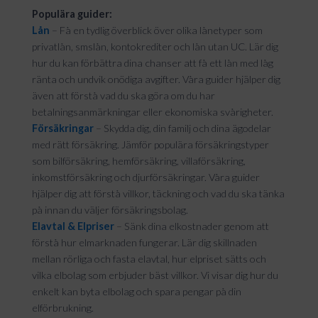
Populära guider:
Lån
– Få en tydlig överblick över olika lånetyper som
privatlån, smslån, kontokrediter och lån utan UC. Lär dig
hur du kan förbättra dina chanser att få ett lån med låg
ränta och undvik onödiga avgifter. Våra guider hjälper dig
även att förstå vad du ska göra om du har
betalningsanmärkningar eller ekonomiska svårigheter.
Försäkringar
– Skydda dig, din familj och dina ägodelar
med rätt försäkring. Jämför populära försäkringstyper
som bilförsäkring, hemförsäkring, villaförsäkring,
inkomstförsäkring och djurförsäkringar. Våra guider
hjälper dig att förstå villkor, täckning och vad du ska tänka
på innan du väljer försäkringsbolag.
Elavtal & Elpriser
– Sänk dina elkostnader genom att
förstå hur elmarknaden fungerar. Lär dig skillnaden
mellan rörliga och fasta elavtal, hur elpriset sätts och
vilka elbolag som erbjuder bäst villkor. Vi visar dig hur du
enkelt kan byta elbolag och spara pengar på din
elförbrukning.