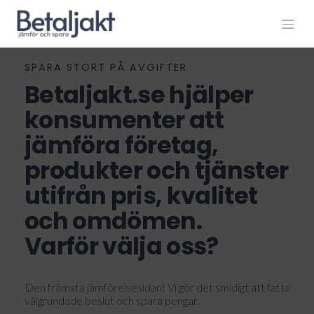
SPARA STORT PÅ AVGIFTER
Betaljakt.se hjälper
konsumenter att
jämföra företag,
produkter och tjänster
utifrån pris, kvalitet
och omdömen.
Varför välja oss?
Den främsta jämförelsesidan! Vi gör det smidigt att fatta
välgrundade beslut och spara pengar.